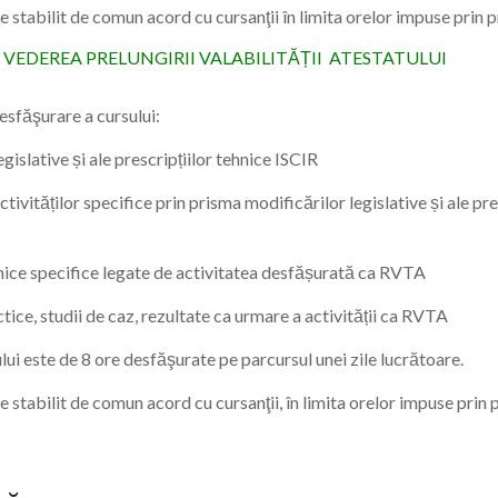
 stabilit de comun acord cu cursanţii în limita orelor impuse prin
 VEDEREA PRELUNGIRII VALABILITĂȚII ATESTATULUI
sfăşurare a cursului:
gislative și ale prescripțiilor tehnice ISCIR
tivităților specifice prin prisma modificărilor legislative și ale pre
nice specifice legate de activitatea desfășurată ca RVTA
ctice, studii de caz, rezultate ca urmare a activității ca RVTA
lui este de 8 ore desfăşurate pe parcursul unei zile lucrătoare.
 stabilit de comun acord cu cursanţii, în limita orelor impuse prin