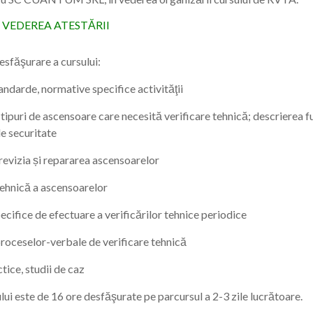
 VEDEREA ATESTĂRII
sfăşurare a cursului:
tandarde, normative specifice activităţii
tipuri de ascensoare care necesită verificare tehnică; descrierea fu
 securitate
/revizia și repararea ascensoarelor
tehnică a ascensoarelor
ecifice de efectuare a verificărilor tehnice periodice
roceselor-verbale de verificare tehnică
ctice, studii de caz
lui este de 16 ore desfăşurate pe parcursul a 2-3 zile lucrătoare.