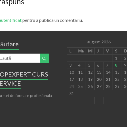
 răspuns
autentificat
pentru a publica un comentariu.
august, 2026
ăutare
L
Ma
Mi
J
V
S
D
1
2
3
4
5
6
7
8
9
10
11
12
13
14
15
1
OPEXPERT CURS
17
18
19
20
21
22
2
ERVICE
24
25
26
27
28
29
3
31
rsuri de formare profesionala