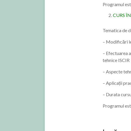
Programul este
CURS ÎN
Tematica de de
– Modificări le
– Efectuarea ac
tehnice ISCIR
– Aspecte teh
– Aplicații pra
– Durata cursu
Programul este