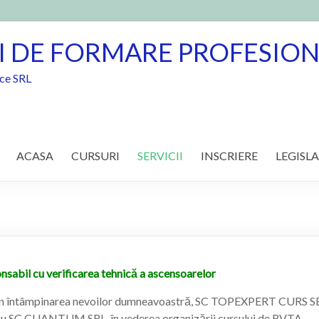
I DE FORMARE PROFESIO
ice SRL
ACASA
CURSURI
SERVICII
INSCRIERE
LEGISLA
sabil cu verificarea tehnică a ascensoarelor
i în întâmpinarea nevoilor dumneavoastră, SC TOPEXPERT CURS 
u SC CUANTUM SRL, în vederea organizării cursului de RVTA.