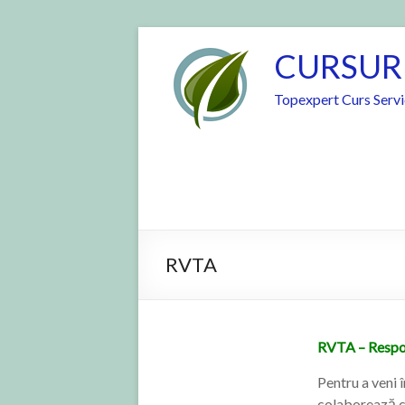
CURSUR
Topexpert Curs Serv
RVTA
RVTA – Respon
Pentru a ven
colaborează c