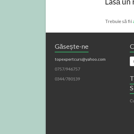
Lasă un
Trebuie să fii
Găsește-ne
C
topexpertcurs@yahoo.com
0757/946757
T
0344/780139
S
Cu