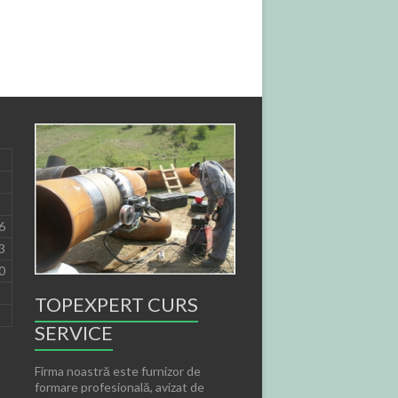
6
3
0
TOPEXPERT CURS
SERVICE
Firma noastră este furnizor de
formare profesională, avizat de