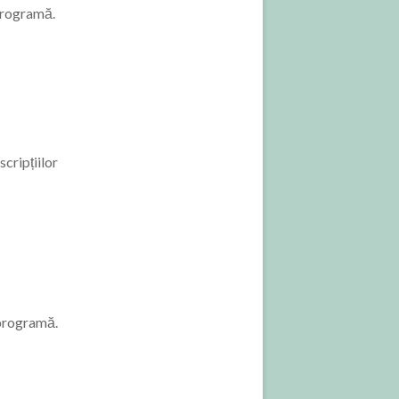
 programă.
scripțiilor
 programă.